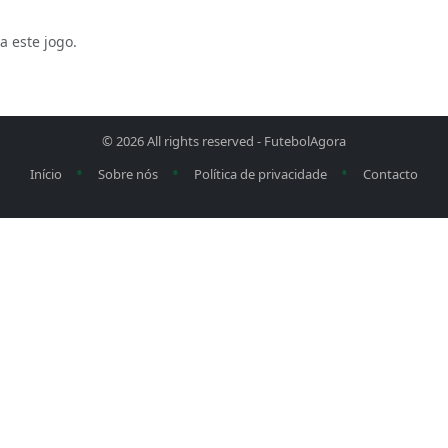
a este jogo.
© 2026 All rights reserved -
FutebolAgora
•
•
•
Início
Sobre nós
Política de privacidade
Contacto