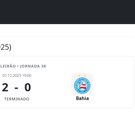
a
025)
LEIRÃO • JORNADA 38
07.12.2025 19:00
2
-
0
Bahia
TERMINADO