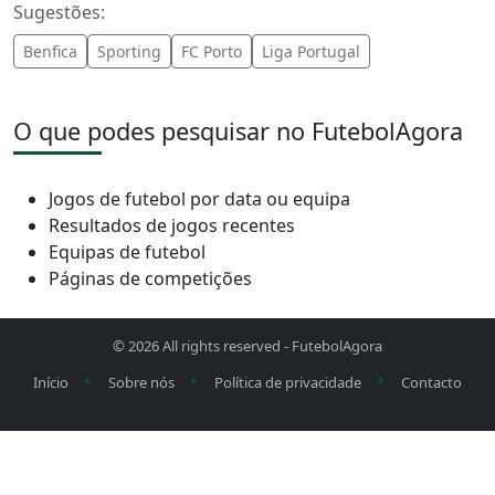
Sugestões:
Benfica
Sporting
FC Porto
Liga Portugal
O que podes pesquisar no FutebolAgora
Jogos de futebol por data ou equipa
Resultados de jogos recentes
Equipas de futebol
Páginas de competições
© 2026 All rights reserved -
FutebolAgora
•
•
•
Início
Sobre nós
Política de privacidade
Contacto