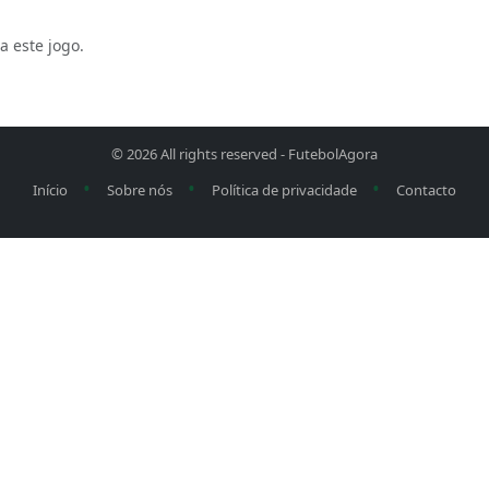
a este jogo.
© 2026 All rights reserved -
FutebolAgora
•
•
•
Início
Sobre nós
Política de privacidade
Contacto