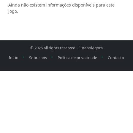
Ainda não existem informações disponíveis para este
jogo.
© 2026 All rights reserved -
FutebolAgora
•
•
•
Início
Sobre nós
Política de privacidade
Contacto