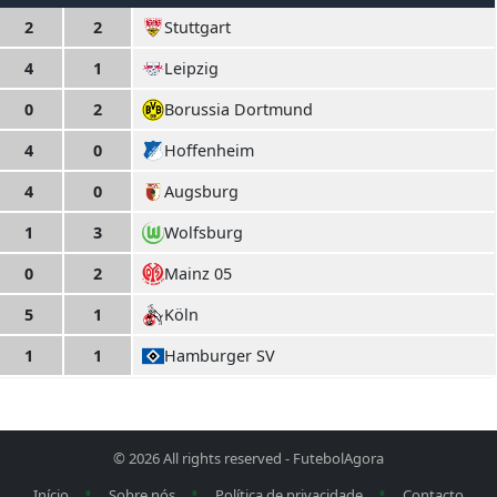
2
2
Stuttgart
4
1
Leipzig
0
2
Borussia Dortmund
4
0
Hoffenheim
4
0
Augsburg
1
3
Wolfsburg
0
2
Mainz 05
5
1
Köln
1
1
Hamburger SV
© 2026 All rights reserved -
FutebolAgora
•
•
•
Início
Sobre nós
Política de privacidade
Contacto