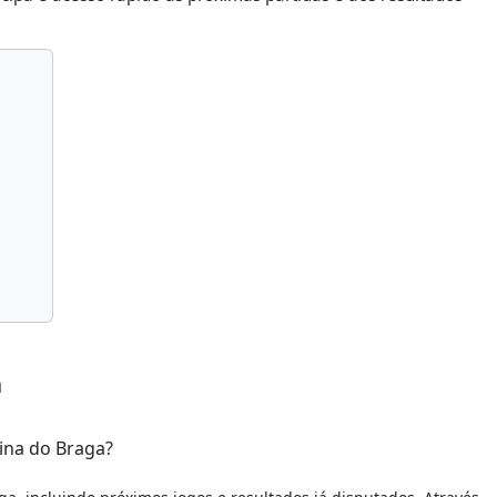
a
ina do Braga?