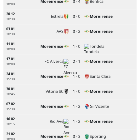
Moreirense
0 - 4
Benfica
18:00
20.12
Estrela
0 - 0
Moreirense
20:30
03.01
AVS
0 - 2
Moreirense
20:30
11.01
Moreirense
1 - 0
Tondela
18:00
17.01
FC Alverca
2 - 1
Moreirense
18:00
24.01
Moreirense
1 - 0
Santa Clara
15:30
30.01
Vitória SC
1 - 0
Moreirense
20:45
07.02
Moreirense
1 - 2
Gil Vicente
15:30
16.02
Rio Ave
1 - 2
Moreirense
20:15
21.02
Moreirense
0 - 3
Sporting
18:00