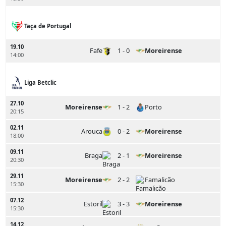
Taça de Portugal
19.10
Fafe
1 - 0
Moreirense
14:00
Liga Betclic
27.10
Moreirense
1 - 2
Porto
20:15
02.11
Arouca
0 - 2
Moreirense
18:00
09.11
Braga
2 - 1
Moreirense
20:30
29.11
Moreirense
2 - 2
Famalicão
15:30
07.12
Estoril
3 - 3
Moreirense
15:30
14.12