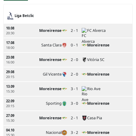
Liga Betclic
10.08
Moreirense
2 - 1
FC Alverca
20:30
17.08
Santa Clara
0 - 1
Moreirense
18:00
23.08
Moreirense
2 - 0
Vitória SC
16:00
29.08
Gil Vicente
2 - 0
Moreirense
20:15
13.09
Moreirense
3 - 1
Rio Ave
15:30
22.09
Sporting
3 - 0
Moreirense
20:15
27.09
Moreirense
2 - 1
Casa Pia
15:30
04.10
Nacional
3 - 2
Moreirense
15:30