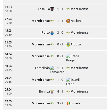
01.03
Casa Pia
1 - 1
Moreirense
18:00
07.03
Moreirense
1 - 1
Nacional
15:30
15.03
Porto
3 - 0
Moreirense
20:30
21.03
Moreirense
0 - 1
Arouca
15:30
04.04
Moreirense
0 - 1
Braga
18:00
10.04
Famalicão
1 - 1
Moreirense
20:45
20.04
Moreirense
1 - 0
Estoril
20:15
25.04
Benfica
4 - 1
Moreirense
18:00
02.05
Moreirense
3 - 2
Estrela
15:30