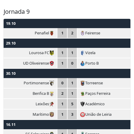
Jornada 9
19.10
Penafiel
1
2
Feirense
29.10
Lourosa FC
1
1
Vizela
UD Oliveirense
1
0
Porto B
30.10
Portimonense
0
1
Torreense
Benfica B
2
1
Paços Ferreira
Leixões
1
5
Académico
Marítimo
1
3
União de Leiria
16.11