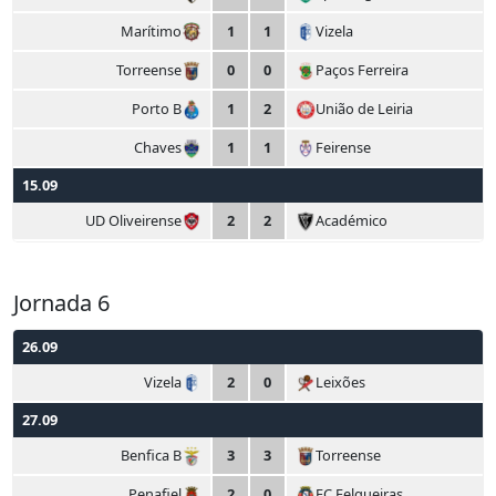
Marítimo
1
1
Vizela
Torreense
0
0
Paços Ferreira
Porto B
1
2
União de Leiria
Chaves
1
1
Feirense
15.09
UD Oliveirense
2
2
Académico
Jornada 6
26.09
Vizela
2
0
Leixões
27.09
Benfica B
3
3
Torreense
Penafiel
2
0
FC Felgueiras