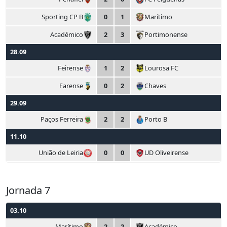
Sporting CP B
0
1
Marítimo
Académico
2
3
Portimonense
28.09
Feirense
1
2
Lourosa FC
Farense
0
2
Chaves
29.09
Paços Ferreira
2
2
Porto B
11.10
União de Leiria
0
0
UD Oliveirense
Jornada 7
03.10
Marítimo
2
2
Académico