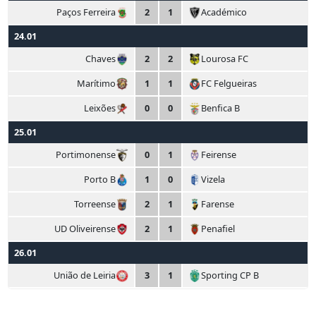
Paços Ferreira
2
1
Académico
24.01
Chaves
2
2
Lourosa FC
Marítimo
1
1
FC Felgueiras
Leixões
0
0
Benfica B
25.01
Portimonense
0
1
Feirense
Porto B
1
0
Vizela
Torreense
2
1
Farense
UD Oliveirense
2
1
Penafiel
26.01
União de Leiria
3
1
Sporting CP B