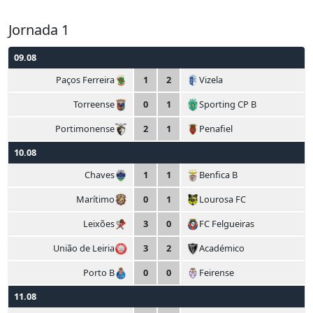
Jornada 1
09.08
Paços Ferreira
1
2
Vizela
Torreense
0
1
Sporting CP B
Portimonense
2
1
Penafiel
10.08
Chaves
1
1
Benfica B
Marítimo
0
1
Lourosa FC
Leixões
3
0
FC Felgueiras
União de Leiria
3
2
Académico
Porto B
0
0
Feirense
11.08