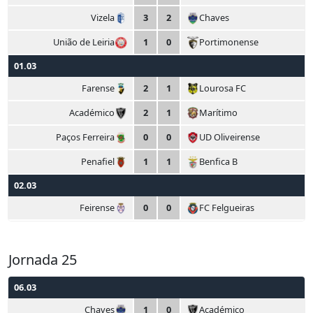
Vizela
3
2
Chaves
União de Leiria
1
0
Portimonense
01.03
Farense
2
1
Lourosa FC
Académico
2
1
Marítimo
Paços Ferreira
0
0
UD Oliveirense
Penafiel
1
1
Benfica B
02.03
Feirense
0
0
FC Felgueiras
Jornada 25
06.03
Chaves
1
0
Académico