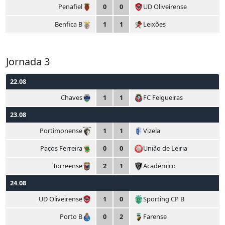
Penafiel
0
0
UD Oliveirense
Benfica B
1
1
Leixões
Jornada 3
22.08
Chaves
1
1
FC Felgueiras
23.08
Portimonense
1
1
Vizela
Paços Ferreira
0
0
União de Leiria
Torreense
2
1
Académico
24.08
UD Oliveirense
1
0
Sporting CP B
Porto B
0
2
Farense