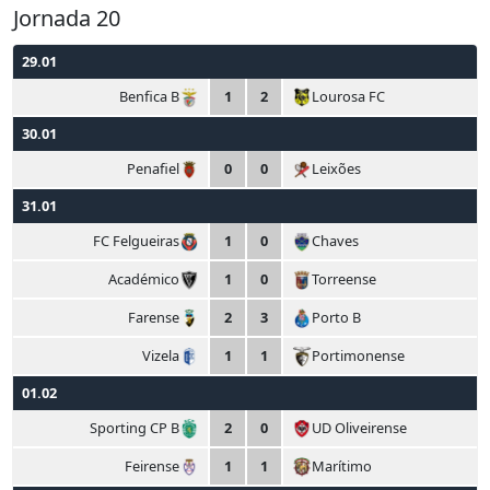
Jornada 20
29.01
Benfica B
1
2
Lourosa FC
30.01
Penafiel
0
0
Leixões
31.01
FC Felgueiras
1
0
Chaves
Académico
1
0
Torreense
Farense
2
3
Porto B
Vizela
1
1
Portimonense
01.02
Sporting CP B
2
0
UD Oliveirense
Feirense
1
1
Marítimo