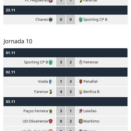
FC Felgueiras
1
1
Farense
23.11
Chaves
0
0
Sporting CP B
Jornada 10
01.11
Sporting CP B
3
2
Feirense
02.11
Vizela
1
3
Penafiel
Farense
4
3
Benfica B
03.11
Paços Ferreira
3
1
Leixões
UD Oliveirense
0
2
Marítimo