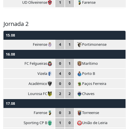
UD Oliveirense
1
1
Farense
Jornada 2
15.08
Feirense
4
1
Portimonense
16.08
FC Felgueiras
0
1
Marítimo
Vizela
4
0
Porto B
Académico
0
0
Paços Ferreira
Lourosa FC
2
2
Chaves
17.08
Farense
0
3
Torreense
Sporting CP B
1
0
União de Leiria