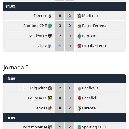
31.08
Farense
0
2
Marítimo
Sporting CP B
3
0
Paços Ferreira
Académico
2
0
Porto B
Vizela
1
0
UD Oliveirense
Jornada 5
13.09
FC Felgueiras
2
1
Benfica B
Lourosa FC
0
0
Penafiel
Leixões
0
2
Farense
14.09
Portimonense
1
2
Sporting CP B