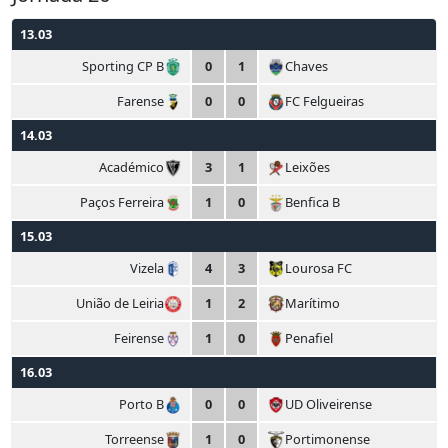
13.03
Sporting CP B
0
1
Chaves
Farense
0
0
FC Felgueiras
14.03
Académico
3
1
Leixões
Paços Ferreira
1
0
Benfica B
15.03
Vizela
4
3
Lourosa FC
União de Leiria
1
2
Marítimo
Feirense
1
0
Penafiel
16.03
Porto B
0
0
UD Oliveirense
Torreense
1
0
Portimonense