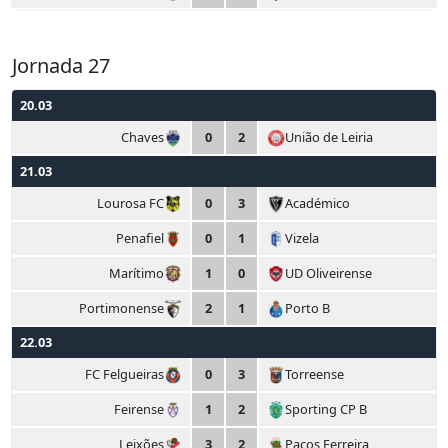
Jornada 27
20.03
Chaves
0
2
União de Leiria
21.03
Lourosa FC
0
3
Académico
Penafiel
0
1
Vizela
Marítimo
1
0
UD Oliveirense
Portimonense
2
1
Porto B
22.03
FC Felgueiras
0
3
Torreense
Feirense
1
2
Sporting CP B
Leixões
3
2
Paços Ferreira