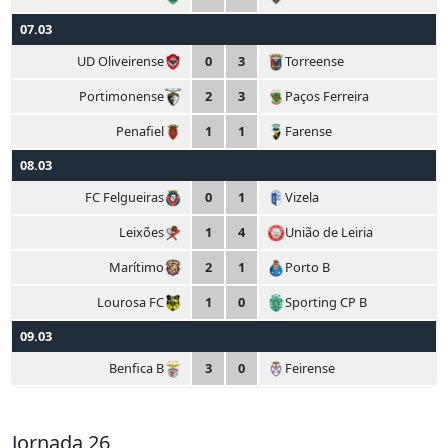
07.03
UD Oliveirense
0
3
Torreense
Portimonense
2
3
Paços Ferreira
Penafiel
1
1
Farense
08.03
FC Felgueiras
0
1
Vizela
Leixões
1
4
União de Leiria
Marítimo
2
1
Porto B
Lourosa FC
1
0
Sporting CP B
09.03
Benfica B
3
0
Feirense
Jornada 26