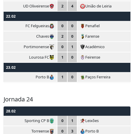
UD Oliveirense
2
4
União de Leiria
22.02
FC Felgueiras
0
0
Penafiel
Chaves
2
0
Farense
Portimonense
0
1
Académico
Lourosa FC
1
0
Feirense
23.02
Porto B
1
0
Paços Ferreira
Jornada 24
28.02
Sporting CP B
0
1
Leixões
Torreense
0
3
Porto B