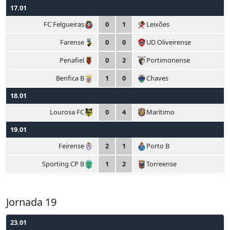
17.01
FC Felgueiras
0
1
Leixões
Farense
0
0
UD Oliveirense
Penafiel
0
2
Portimonense
Benfica B
1
0
Chaves
18.01
Lourosa FC
0
4
Marítimo
19.01
Feirense
2
1
Porto B
Sporting CP B
1
2
Torreense
Jornada 19
23.01