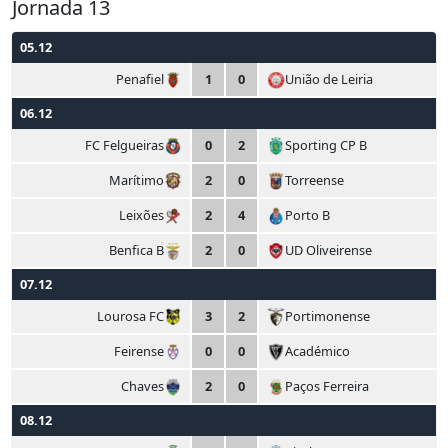
Jornada 13
05.12
Penafiel
1
0
União de Leiria
06.12
FC Felgueiras
0
2
Sporting CP B
Marítimo
2
0
Torreense
Leixões
2
4
Porto B
Benfica B
2
0
UD Oliveirense
07.12
Lourosa FC
3
2
Portimonense
Feirense
0
0
Académico
Chaves
2
0
Paços Ferreira
08.12