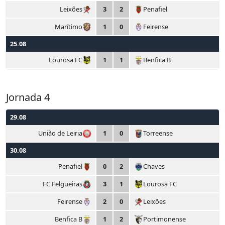
Leixões
3
2
Penafiel
Marítimo
1
0
Feirense
25.08
Lourosa FC
1
1
Benfica B
Jornada 4
29.08
União de Leiria
1
0
Torreense
30.08
Penafiel
0
2
Chaves
FC Felgueiras
3
1
Lourosa FC
Feirense
2
0
Leixões
Benfica B
1
2
Portimonense