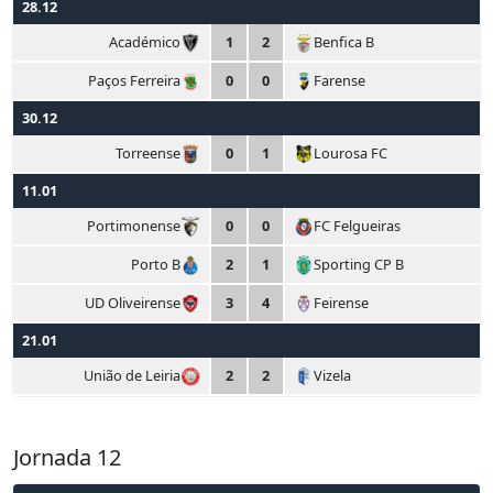
28.12
Académico
1
2
Benfica B
Paços Ferreira
0
0
Farense
30.12
Torreense
0
1
Lourosa FC
11.01
Portimonense
0
0
FC Felgueiras
Porto B
2
1
Sporting CP B
UD Oliveirense
3
4
Feirense
21.01
União de Leiria
2
2
Vizela
Jornada 12