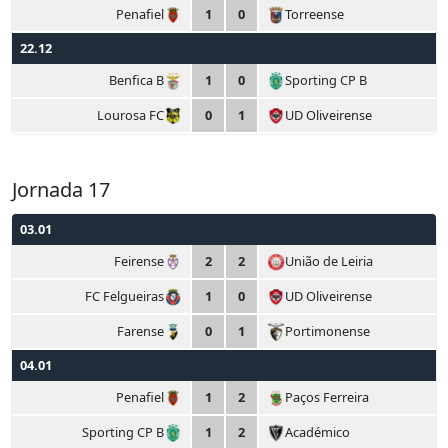
Penafiel
1
0
Torreense
22.12
Benfica B
1
0
Sporting CP B
Lourosa FC
0
1
UD Oliveirense
Jornada 17
03.01
Feirense
2
2
União de Leiria
FC Felgueiras
1
0
UD Oliveirense
Farense
0
1
Portimonense
04.01
Penafiel
1
2
Paços Ferreira
Sporting CP B
1
2
Académico