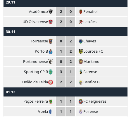
29.11
Académico
2
0
Penafiel
UD Oliveirense
2
0
Leixões
30.11
Torreense
0
2
Chaves
Porto B
1
2
Lourosa FC
Portimonense
0
2
Marítimo
Sporting CP B
3
1
Farense
União de Leiria
2
2
Benfica B
01.12
Paços Ferreira
1
1
FC Felgueiras
Vizela
1
1
Feirense