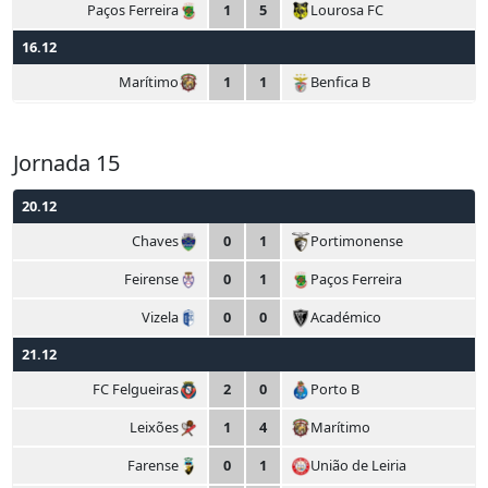
Paços Ferreira
1
5
Lourosa FC
16.12
Marítimo
1
1
Benfica B
Jornada 15
20.12
Chaves
0
1
Portimonense
Feirense
0
1
Paços Ferreira
Vizela
0
0
Académico
21.12
FC Felgueiras
2
0
Porto B
Leixões
1
4
Marítimo
Farense
0
1
União de Leiria