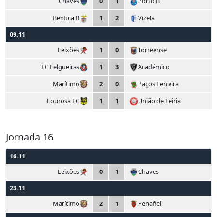
Chaves
0
1
Porto B
Benfica B
1
2
Vizela
09.11
Leixões
1
0
Torreense
FC Felgueiras
1
3
Académico
Marítimo
2
0
Paços Ferreira
Lourosa FC
1
1
União de Leiria
Jornada 16
16.11
Leixões
0
1
Chaves
23.11
Marítimo
2
1
Penafiel