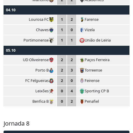
04.10
Lourosa FC
1
2
Farense
Chaves
1
0
Vizela
Portimonense
1
1
União de Leiria
05.10
UD Oliveirense
2
2
Paços Ferreira
Porto B
2
3
Torreense
FC Felgueiras
2
0
Feirense
Leixões
0
4
Sporting CP B
Benfica B
0
2
Penafiel
Jornada 8