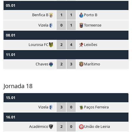
05.01
Benfica B
1
1
Porto B
Vizela
0
1
Torreense
08.01
Lourosa FC
2
4
Leixões
11.01
Chaves
2
3
Marítimo
Jornada 18
15.01
Vizela
3
0
Paços Ferreira
16.01
Académico
2
0
União de Leiria