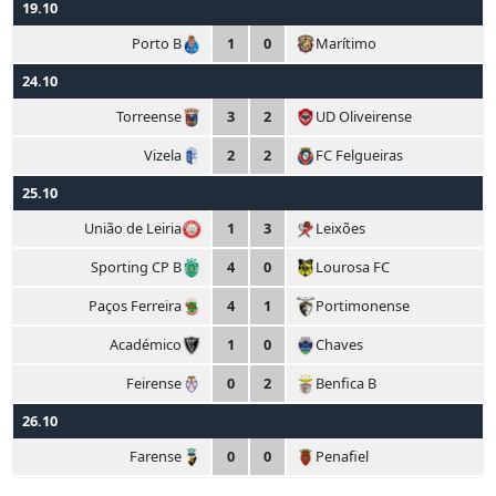
19.10
Porto B
1
0
Marítimo
24.10
Torreense
3
2
UD Oliveirense
Vizela
2
2
FC Felgueiras
25.10
União de Leiria
1
3
Leixões
Sporting CP B
4
0
Lourosa FC
Paços Ferreira
4
1
Portimonense
Académico
1
0
Chaves
Feirense
0
2
Benfica B
26.10
Farense
0
0
Penafiel