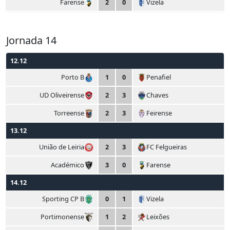
Farense
2
0
Vizela
Jornada 14
12.12
Porto B
1
0
Penafiel
UD Oliveirense
2
3
Chaves
Torreense
2
3
Feirense
13.12
União de Leiria
2
3
FC Felgueiras
Académico
3
0
Farense
14.12
Sporting CP B
0
1
Vizela
Portimonense
1
2
Leixões