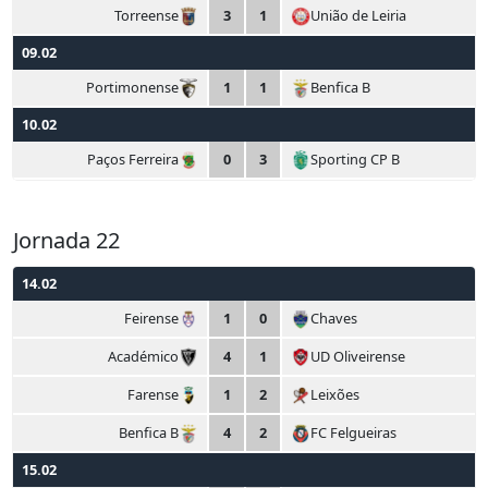
Torreense
3
1
União de Leiria
09.02
Portimonense
1
1
Benfica B
10.02
Paços Ferreira
0
3
Sporting CP B
Jornada 22
14.02
Feirense
1
0
Chaves
Académico
4
1
UD Oliveirense
Farense
1
2
Leixões
Benfica B
4
2
FC Felgueiras
15.02