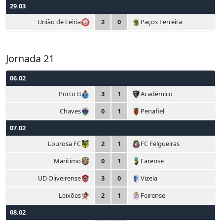
29.03
União de Leiria
2
0
Paços Ferreira
Jornada 21
06.02
Porto B
3
1
Académico
Chaves
0
1
Penafiel
07.02
Lourosa FC
2
1
FC Felgueiras
Marítimo
0
1
Farense
UD Oliveirense
3
0
Vizela
Leixões
2
1
Feirense
08.02