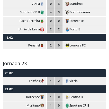
Vizela
0
3
Marítimo
Sporting CP B
4
3
Portimonense
Paços Ferreira
0
0
Torreense
União de Leiria
2
2
Porto B
16.02
Penafiel
2
0
Lourosa FC
Jornada 23
20.02
Leixões
1
2
Vizela
21.02
Torreense
1
0
Benfica B
Marítimo
1
0
Sporting CP B