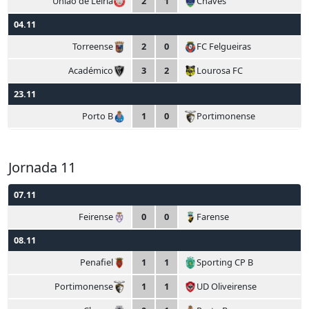
União de Leiria
2
1
Chaves
04.11
Torreense
2
0
FC Felgueiras
Académico
3
2
Lourosa FC
23.11
Porto B
1
0
Portimonense
Jornada 11
07.11
Feirense
0
0
Farense
08.11
Penafiel
1
1
Sporting CP B
Portimonense
1
1
UD Oliveirense